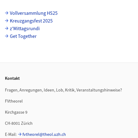
Unterseiten
Vollversammlung HS25
Kreuzgangsfest 2025
z'Mittagsrundi
Get Together
Footer
Kontakt
Fragen, Anregungen, Ideen, Lob, Kritik, Veranstaltungshinweise?
FVtheorel
Kirchgasse 9
CH-8001 Zürich
E-Mail:
fvtheorel@theol.uzh.ch